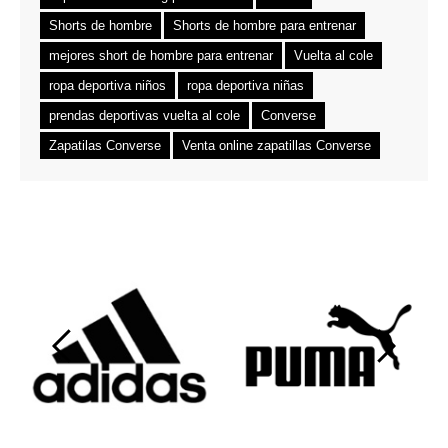
Shorts de hombre
Shorts de hombre para entrenar
mejores short de hombre para entrenar
Vuelta al cole
ropa deportiva niños
ropa deportiva niñas
prendas deportivas vuelta al cole
Converse
Zapatilas Converse
Venta online zapatillas Converse
‹
›