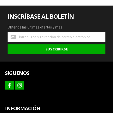
INSCRÍBASE AL BOLETÍN
Obtenga las últimas ofertas y más
Obtenga
las
últimas
SUSCRIBIRSE
ofertas
y
más
SIGUENOS
facebook
instagram
INFORMACIÓN