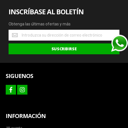
INSCRÍBASE AL BOLETÍN
Obtenga las últimas ofertas y más
Obtenga
las
últimas
SUSCRIBIRSE
ofertas
y
más
SIGUENOS
facebook
instagram
INFORMACIÓN