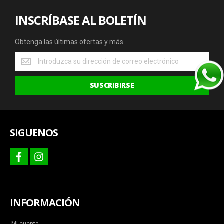
INSCRÍBASE AL BOLETÍN
Obtenga las últimas ofertas y más
Obtenga
las
últimas
SUSCRIBIRSE
ofertas
y
más
SIGUENOS
facebook
instagram
INFORMACIÓN