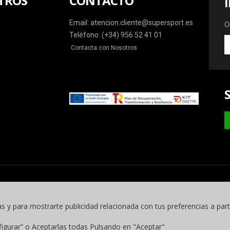
TROS
CONTACTO
Email: atencion.cliente@supersport.es
O
Teléfono: (+34) 956 52 41 01
O
Contacta con Nosotros
la
ú
o
y
m
as y para mostrarte publicidad relacionada con tus preferencias a part
figurar” o Aceptarlas todas Pulsando en "Aceptar"