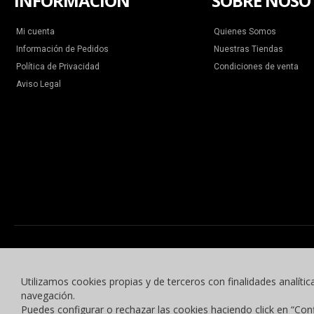
INFORMACIÓN
SOBRE NOSO
Mi cuenta
Quienes Somos
Información de Pedidos
Nuestras Tiendas
Política de Privacidad
Condiciones de venta
Aviso Legal
Utilizamos cookies propias y de terceros con finalidades analític
navegación.
Puedes configurar o rechazar las cookies haciendo click en “Con
© 2015 -2023 Benyben Ropa Deportiva. Todos los derechos reservados.