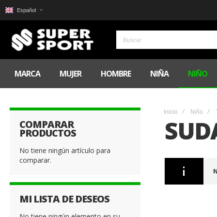
Español
MARCA
MUJER
HOMBRE
NIÑA
NIÑO
Inicio
Niño
SUD
COMPARAR
PRODUCTOS
No tiene ningún artículo para
comparar.
N
MI LISTA DE DESEOS
No tiene ningún elemento en su