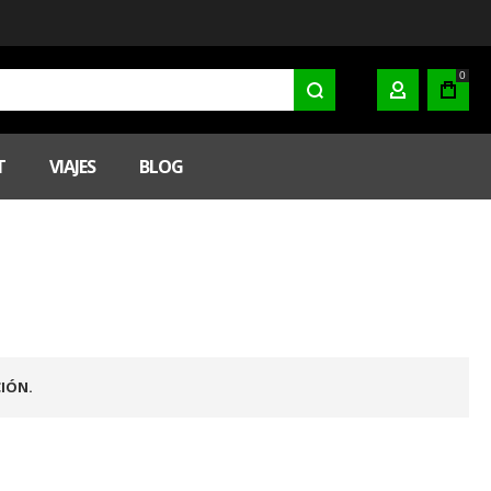
0
MI CUENTA
T
VIAJES
BLOG
IÓN.