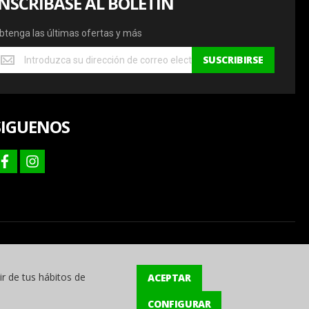
INSCRÍBASE AL BOLETÍN
btenga las últimas ofertas y más
btenga
SUSCRIBIRSE
s
ltimas
fertas
SIGUENOS
ás
facebook
instagram
ir de tus hábitos de
ACEPTAR
CONFIGURAR