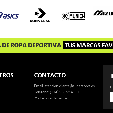
A DE ROPA DEPORTIVA
TUS MARCAS FAV
TROS
CONTACTO
Email: atencion.cliente@supersport.es
O
Teléfono: (+34) 956 52 41 01
O
Contacta con Nosotros
la
ú
o