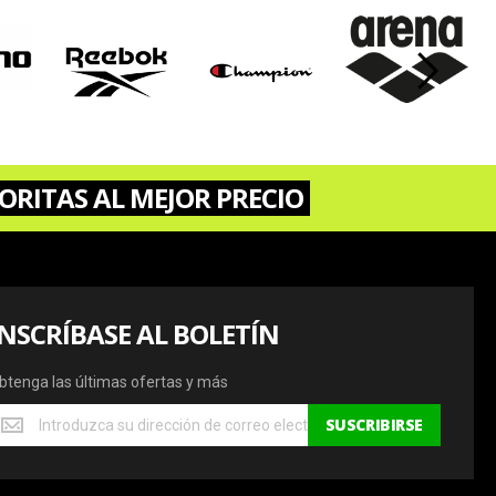
›
ORITAS AL MEJOR PRECIO
INSCRÍBASE AL BOLETÍN
btenga las últimas ofertas y más
btenga
SUSCRIBIRSE
s
ltimas
fertas