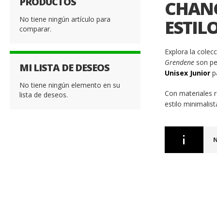
PRODUCTOS
CHANC
No tiene ningún artículo para
ESTIL
comparar.
Explora la colec
Grendene
son per
MI LISTA DE DESEOS
Unisex Junior
pa
No tiene ningún elemento en su
Con materiales r
lista de deseos.
estilo minimalis
N