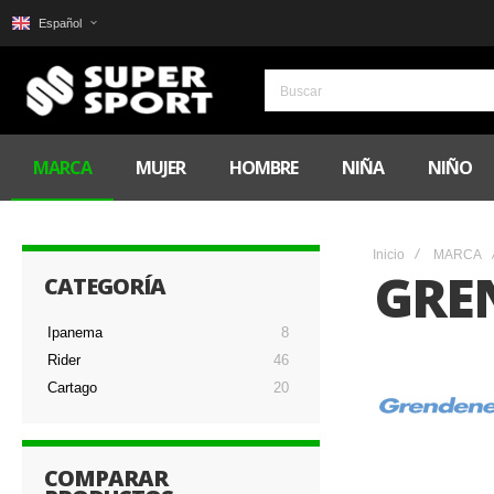
Español
MARCA
MUJER
HOMBRE
NIÑA
NIÑO
Inicio
MARCA
GRE
CATEGORÍA
Ipanema
8
Rider
46
Cartago
20
COMPARAR