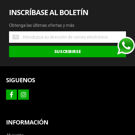
INSCRÍBASE AL BOLETÍN
Obtenga las últimas ofertas y más
Obtenga
las
últimas
SUSCRIBIRSE
ofertas
y
más
SIGUENOS
facebook
instagram
INFORMACIÓN