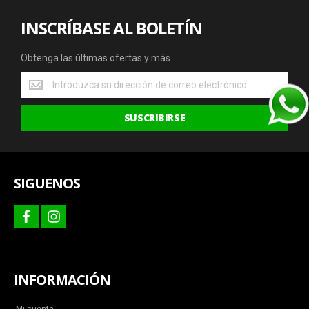
INSCRÍBASE AL BOLETÍN
Obtenga las últimas ofertas y más
Obtenga
las
últimas
SUSCRIBIRSE
ofertas
y
más
SIGUENOS
facebook
instagram
INFORMACIÓN