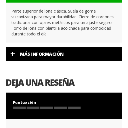
Parte superior de lona clásica. Suela de goma
vulcanizada para mayor durabilidad. Cierre de cordones
tradicional con ojales metálicos para un ajuste seguro.
Forro de lona con plantilla acolchada para comodidad
durante todo el día
MÁS INFORMACIÓN
DEJA UNA RESEÑA
Puntuación
1
2
3
4
5
star
stars
stars
stars
stars