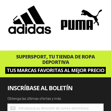
‹
›
SUPERSPORT, TU TIENDA DE ROPA
DEPORTIVA
TUS MARCAS FAVORITAS AL MEJOR PRECIO
INSCRÍBASE AL BOLETÍN
Obtenga las últimas ofertas y más
Obtenga
las