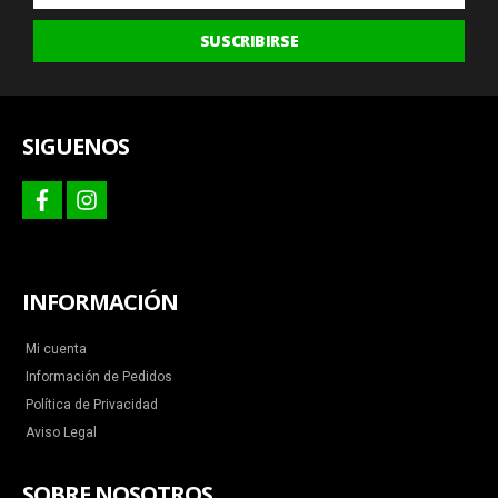
últimas
SUSCRIBIRSE
ofertas
y
más
SIGUENOS
facebook
instagram
INFORMACIÓN
Mi cuenta
Información de Pedidos
Política de Privacidad
Aviso Legal
SOBRE NOSOTROS