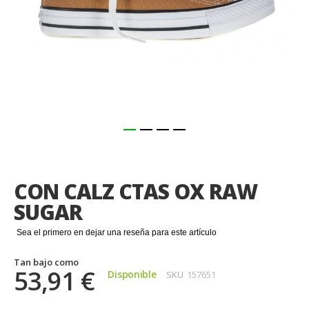
Saltar
al
comienzo
CON CALZ CTAS OX RAW
de
la
SUGAR
galería
de
Sea el primero en dejar una reseña para este artículo
imágenes
Tan bajo como
53,91 €
Disponible
SKU
157651