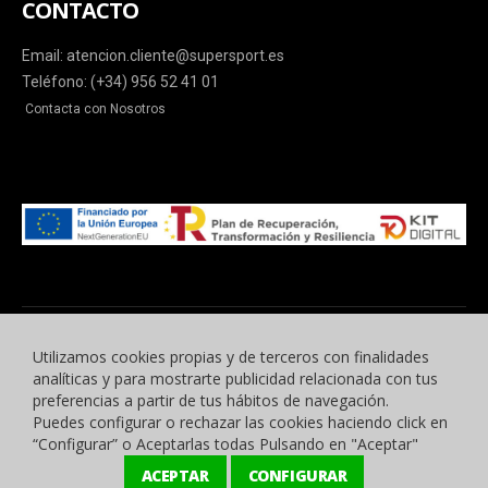
CONTACTO
Email: atencion.cliente@supersport.es
Teléfono: (+34) 956 52 41 01
Contacta con Nosotros
Utilizamos cookies propias y de terceros con finalidades
analíticas y para mostrarte publicidad relacionada con tus
preferencias a partir de tus hábitos de navegación.
Puedes configurar o rechazar las cookies haciendo click en
© 2015 -2023 Benyben Ropa Deportiva. Todos los derechos reservados.
“Configurar” o Aceptarlas todas Pulsando en "Aceptar"
ACEPTAR
CONFIGURAR