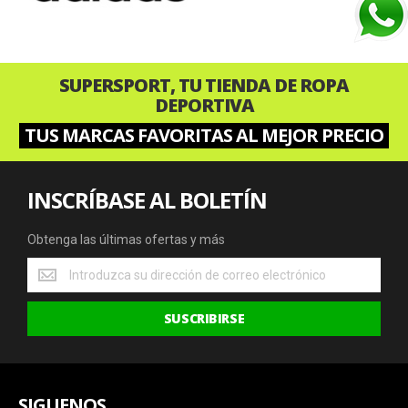
SUPERSPORT, TU TIENDA DE ROPA
DEPORTIVA
TUS MARCAS FAVORITAS AL MEJOR PRECIO
INSCRÍBASE AL BOLETÍN
Obtenga las últimas ofertas y más
Obtenga
las
últimas
SUSCRIBIRSE
ofertas
y
más
SIGUENOS