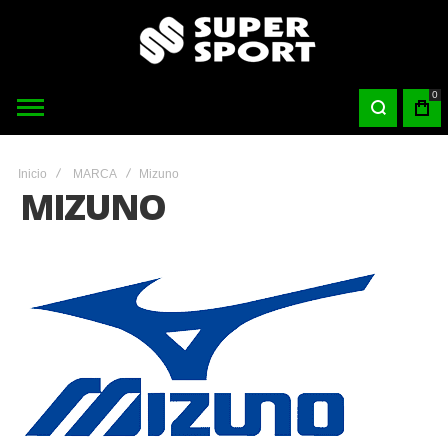
0
Inicio
MARCA
Mizuno
MIZUNO