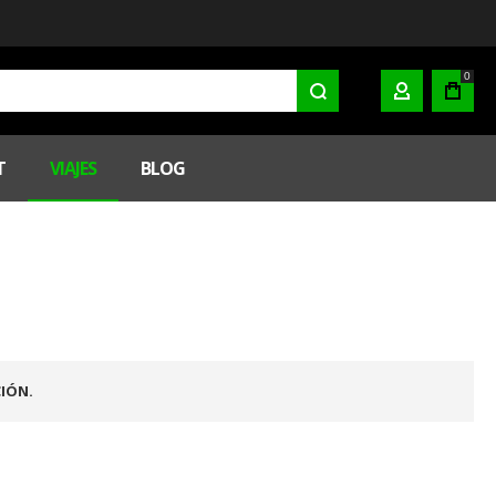
0
MI CUENTA
T
VIAJES
BLOG
IÓN.