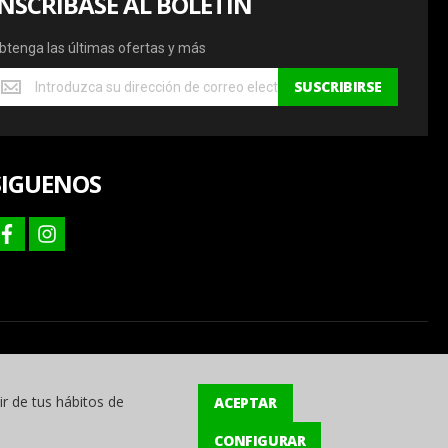
INSCRÍBASE AL BOLETÍN
btenga las últimas ofertas y más
btenga
SUSCRIBIRSE
s
ltimas
fertas
SIGUENOS
ás
facebook
instagram
ir de tus hábitos de
ACEPTAR
CONFIGURAR