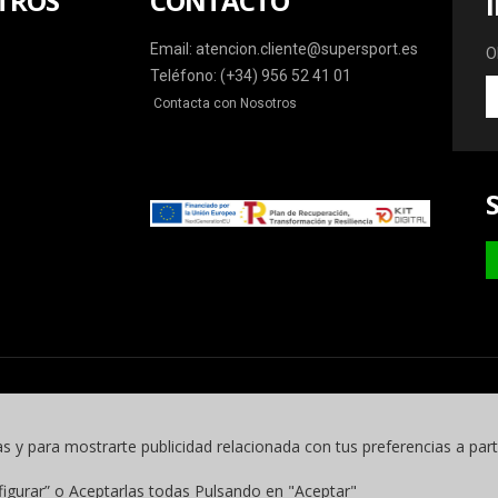
TROS
CONTACTO
Email: atencion.cliente@supersport.es
O
Teléfono: (+34) 956 52 41 01
O
Contacta con Nosotros
la
ú
o
y
m
as y para mostrarte publicidad relacionada con tus preferencias a part
figurar” o Aceptarlas todas Pulsando en "Aceptar"