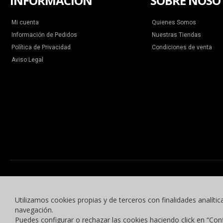
INFORMACIÓN
SOBRE NOSO
Mi cuenta
Quienes Somos
Información de Pedidos
Nuestras Tiendas
Política de Privacidad
Condiciones de venta
Aviso Legal
Utilizamos cookies propias y de terceros con finalidades analític
navegación.
Puedes configurar o rechazar las cookies haciendo click en “Con
© 2015 -2023 Benyben Ropa Deportiva. Todos los derechos reservados.