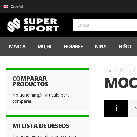
Español
MARCA
MUJER
HOMBRE
NIÑA
NIÑO
Inicio
Viajes
MOC
COMPARAR
PRODUCTOS
No tiene ningún artículo para
comparar.
N
MI LISTA DE DESEOS
No tiene ningún elemento en su