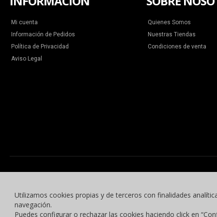
INFORMACIÓN
SOBRE NOSO
Mi cuenta
Quienes Somos
Información de Pedidos
Nuestras Tiendas
Política de Privacidad
Condiciones de venta
Aviso Legal
Utilizamos cookies propias y de terceros con finalidades analític
navegación.
Puedes configurar o rechazar las cookies haciendo click en “Con
© 2015 -2023 Benyben Ropa Deportiva. Todos los derechos reservados.