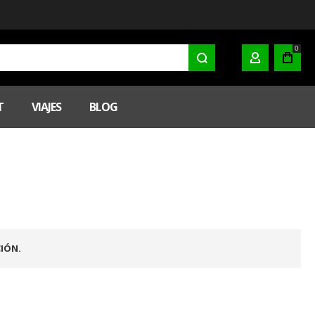
0
MI CUENTA
T
VIAJES
BLOG
IÓN.