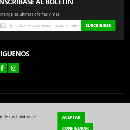
INSCRÍBASE AL BOLETÍN
btenga las últimas ofertas y más
btenga
SUSCRIBIRSE
s
ltimas
fertas
SIGUENOS
ás
facebook
instagram
ir de tus hábitos de
ACEPTAR
CONFIGURAR