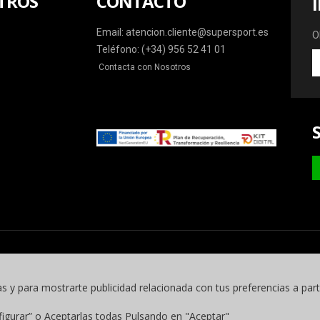
TROS
CONTACTO
Email: atencion.cliente@supersport.es
O
Teléfono: (+34) 956 52 41 01
O
Contacta con Nosotros
la
ú
o
y
m
as y para mostrarte publicidad relacionada con tus preferencias a part
figurar” o Aceptarlas todas Pulsando en "Aceptar"