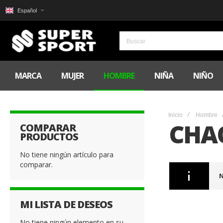
Español
MARCA
MUJER
HOMBRE
NIÑA
NIÑO
Inicio
Hombre
CHA
COMPARAR
PRODUCTOS
No tiene ningún artículo para
comparar.
N
MI LISTA DE DESEOS
No tiene ningún elemento en su