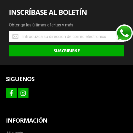
INSCRÍBASE AL BOLETÍN
Obtenga las últimas ofertas y más
Obtenga
las
últimas
SUSCRIBIRSE
ofertas
y
más
SIGUENOS
facebook
instagram
INFORMACIÓN