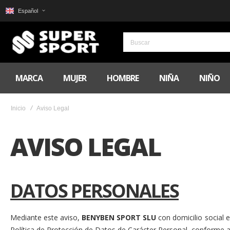
Español
MARCA
MUJER
HOMBRE
NIÑA
NIÑO
Inicio
Aviso Legal
AVISO LEGAL
DATOS PERSONALES
Mediante este aviso,
BENYBEN SPORT SLU
con domicilio social 
Política de Protección de Datos de Carácter Personal, conforme a 