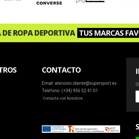
A DE ROPA DEPORTIVA
TUS MARCAS FAV
TROS
CONTACTO
Email: atencion.cliente@supersport.es
O
Teléfono: (+34) 956 52 41 01
O
Contacta con Nosotros
la
ú
o
y
m