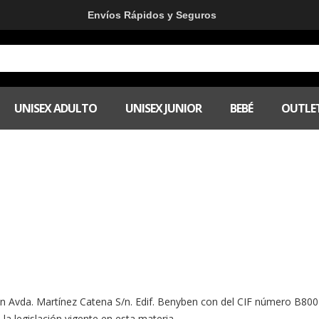
Envíos Rápidos y Seguros
UNISEX ADULTO
UNISEX JUNIOR
BEBÉ
OUTLE
en Avda. Martínez Catena S/n. Edif. Benyben con del CIF número B800
la legislación vigente en esta materia.