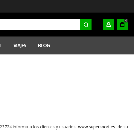
0
MI CUENTA
T
VIAJES
BLOG
23724 informa a los clientes y usuarios
www.supersport.es
de su