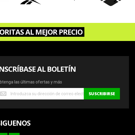
ORITAS AL MEJOR PRECIO
INSCRÍBASE AL BOLETÍN
btenga las últimas ofertas y más
btenga
SUSCRIBIRSE
s
ltimas
fertas
SIGUENOS
ás