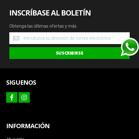
INSCRÍBASE AL BOLETÍN
Obtenga las últimas ofertas y más
Obtenga
las
últimas
SUSCRIBIRSE
ofertas
y
más
SIGUENOS
facebook
instagram
INFORMACIÓN