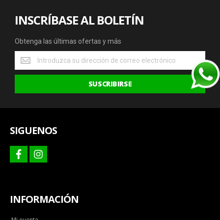
INSCRÍBASE AL BOLETÍN
Obtenga las últimas ofertas y más
Obtenga
las
últimas
SUSCRIBIRSE
ofertas
y
más
SIGUENOS
facebook
instagram
INFORMACIÓN