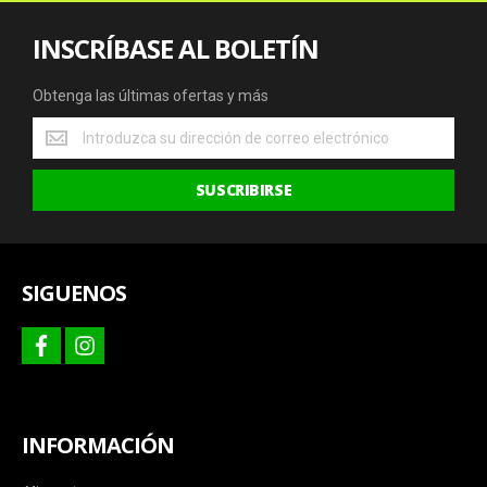
INSCRÍBASE AL BOLETÍN
Obtenga las últimas ofertas y más
Obtenga
las
últimas
SUSCRIBIRSE
ofertas
y
más
SIGUENOS
facebook
instagram
INFORMACIÓN