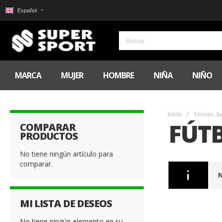
Español
MARCA
MUJER
HOMBRE
NIÑA
NIÑO
Inicio
Unisex Ju
FÚT
COMPARAR
PRODUCTOS
No tiene ningún artículo para
comparar.
N
MI LISTA DE DESEOS
No tiene ningún elemento en su