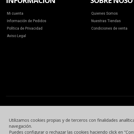
INFORMACIÓN
SOBRE NOSO
Mi cuenta
Quienes Somos
Información de Pedidos
Nuestras Tiendas
Política de Privacidad
Condiciones de venta
Aviso Legal
Utilizamos cookies propias y de terceros con finalidades analític
navegación.
Puedes configurar o rechazar las cookies haciendo click en “Con
© 2015 -2023 Benyben Ropa Deportiva. Todos los derechos reservados.