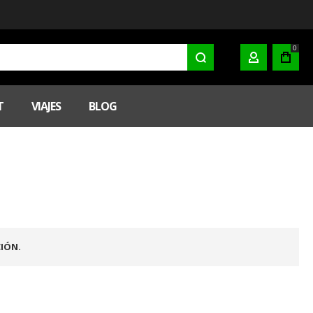
0
MI CUENTA
T
VIAJES
BLOG
IÓN.