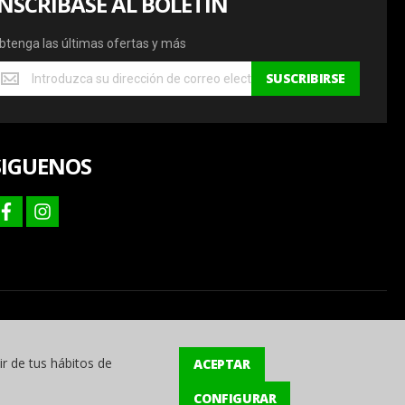
INSCRÍBASE AL BOLETÍN
btenga las últimas ofertas y más
btenga
SUSCRIBIRSE
s
ltimas
fertas
SIGUENOS
ás
facebook
instagram
ir de tus hábitos de
ACEPTAR
CONFIGURAR