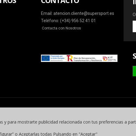
TROS
CONTACTO
Email: atencion.cliente@supersport.es
O
Teléfono: (+34) 956 52 41 01
O
Contacta con Nosotros
la
ú
o
y
m
as y para mostrarte publicidad relacionada con tus preferencias a part
figurar” o Aceptarlas todas Pulsando en "Aceptar"