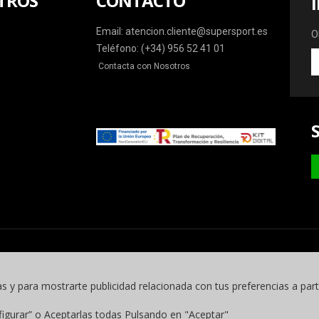
TROS
CONTACTO
Email: atencion.cliente@supersport.es
O
Teléfono: (+34) 956 52 41 01
O
Contacta con Nosotros
la
ú
o
y
m
as y para mostrarte publicidad relacionada con tus preferencias a part
figurar” o Aceptarlas todas Pulsando en "Aceptar"