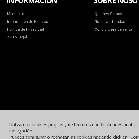
INFORMACIÓN
SOBRE NOSO
Mi cuenta
Quienes Somos
Información de Pedidos
Nuestras Tiendas
Política de Privacidad
Condiciones de venta
Aviso Legal
Utilizamos cookies propias y de terceros con finalidades analític
navegación.
Puedes configurar o rechazar las cookies haciendo click en “Con
© 2015 -2023 Benyben Ropa Deportiva. Todos los derechos reservados.