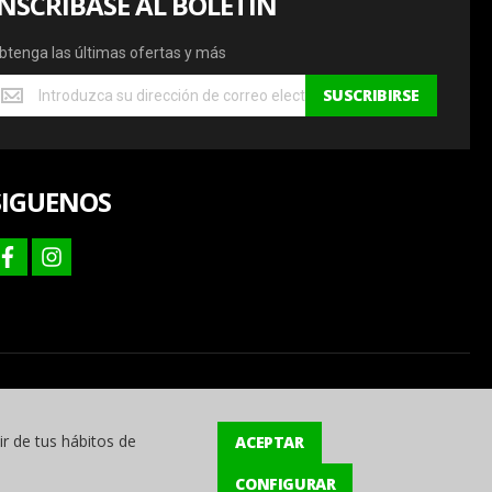
INSCRÍBASE AL BOLETÍN
btenga las últimas ofertas y más
btenga
SUSCRIBIRSE
s
ltimas
fertas
SIGUENOS
ás
facebook
instagram
ir de tus hábitos de
ACEPTAR
CONFIGURAR