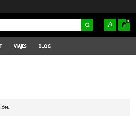
0
MI CUENTA
T
VIAJES
BLOG
IÓN.