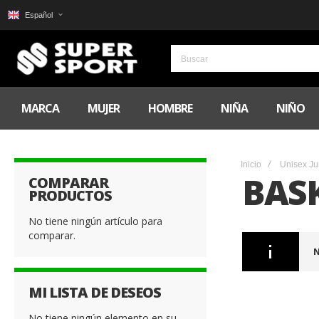
Español
MARCA
MUJER
HOMBRE
NIÑA
NIÑO
Inicio
Unisex Ju
BAS
COMPARAR
PRODUCTOS
No tiene ningún artículo para
comparar.
N
MI LISTA DE DESEOS
No tiene ningún elemento en su