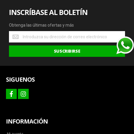
INSCRÍBASE AL BOLETÍN
Obtenga las últimas ofertas y más
Obtenga
las
últimas
SUSCRIBIRSE
ofertas
y
más
SIGUENOS
facebook
instagram
INFORMACIÓN