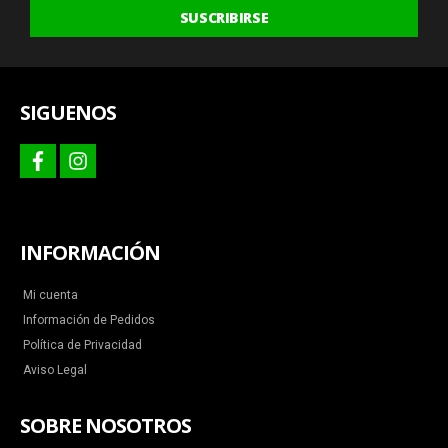
últimas
SUSCRIBIRSE
ofertas
y
más
SIGUENOS
facebook
instagram
INFORMACIÓN
Mi cuenta
Información de Pedidos
Política de Privacidad
Aviso Legal
SOBRE NOSOTROS