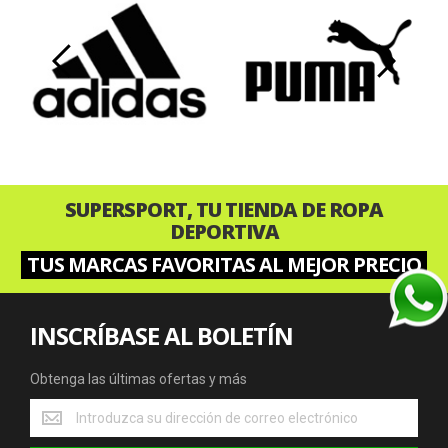
‹
›
SUPERSPORT, TU TIENDA DE ROPA
DEPORTIVA
TUS MARCAS FAVORITAS AL MEJOR PRECIO
INSCRÍBASE AL BOLETÍN
Obtenga las últimas ofertas y más
Obtenga
las