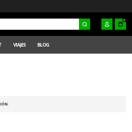
0
MI CUENTA
T
VIAJES
BLOG
IÓN.