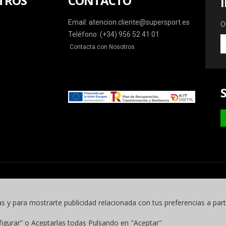
TROS
CONTACTO
Email: atencion.cliente@supersport.es
O
Teléfono: (+34) 956 52 41 01
O
Contacta con Nosotros
la
ú
o
y
m
as y para mostrarte publicidad relacionada con tus preferencias a part
figurar” o Aceptarlas todas Pulsando en "Aceptar"