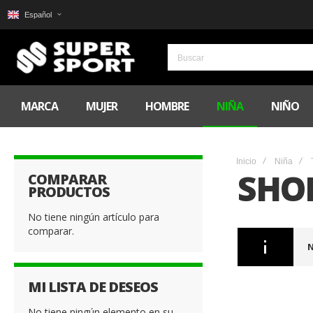
Español
MARCA
MUJER
HOMBRE
NIÑA
NIÑO
Inicio
Niña
SHO
COMPARAR
PRODUCTOS
No tiene ningún artículo para
comparar.
N
MI LISTA DE DESEOS
No tiene ningún elemento en su