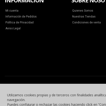
INFORMACIÓN
SOBRE NOSO
Mi cuenta
Quienes Somos
Información de Pedidos
Nuestras Tiendas
Política de Privacidad
Condiciones de venta
Aviso Legal
Utilizamos cookies propias y de terceros con finalidades analític
navegación.
Puedes configurar o rechazar las cookies haciendo click en “Con
© 2015 -2023 Benyben Ropa Deportiva. Todos los derechos reservados.