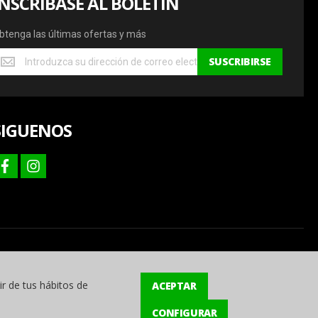
INSCRÍBASE AL BOLETÍN
btenga las últimas ofertas y más
btenga
SUSCRIBIRSE
s
ltimas
fertas
SIGUENOS
ás
facebook
instagram
ir de tus hábitos de
ACEPTAR
CONFIGURAR