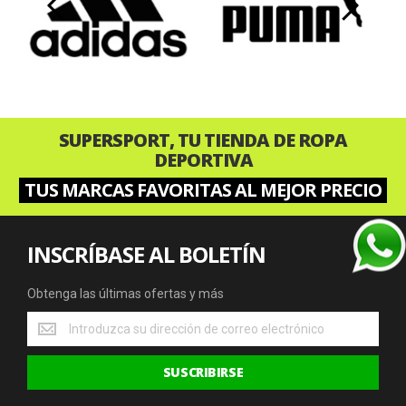
‹
›
SUPERSPORT, TU TIENDA DE ROPA
DEPORTIVA
TUS MARCAS FAVORITAS AL MEJOR PRECIO
INSCRÍBASE AL BOLETÍN
Obtenga las últimas ofertas y más
Obtenga
las
últimas
SUSCRIBIRSE
ofertas
y