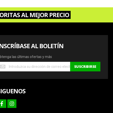
ORITAS AL MEJOR PRECIO
INSCRÍBASE AL BOLETÍN
btenga las últimas ofertas y más
btenga
SUSCRIBIRSE
s
ltimas
fertas
SIGUENOS
ás
facebook
instagram