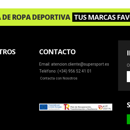
A DE ROPA DEPORTIVA
TUS MARCAS FAV
TROS
CONTACTO
Email: atencion.cliente@supersport.es
O
Teléfono: (+34) 956 52 41 01
O
Contacta con Nosotros
la
ú
o
y
m