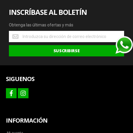
INSCRÍBASE AL BOLETÍN
Obtenga las últimas ofertas y más
Obtenga
las
últimas
SUSCRIBIRSE
ofertas
y
más
SIGUENOS
facebook
instagram
INFORMACIÓN