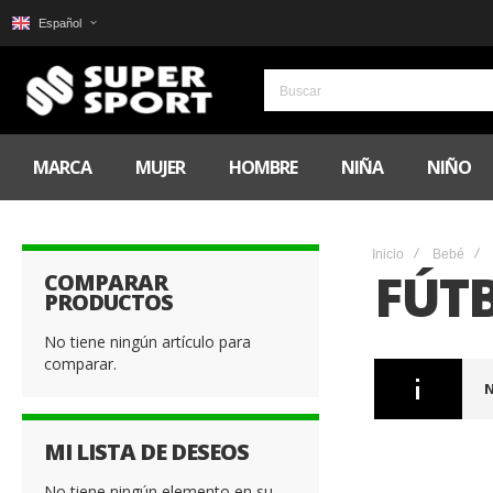
Español
MARCA
MUJER
HOMBRE
NIÑA
NIÑO
Inicio
Bebé
FÚT
COMPARAR
PRODUCTOS
No tiene ningún artículo para
comparar.
N
MI LISTA DE DESEOS
No tiene ningún elemento en su