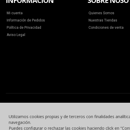
INFORMACIÓN
SOBRE NOSO
Mi cuenta
Quienes Somos
Información de Pedidos
Nuestras Tiendas
Política de Privacidad
Condiciones de venta
Aviso Legal
Utilizamos cookies propias y de terceros con finalidades analític
navegación.
Puedes configurar o rechazar las cookies haciendo click en “Con
© 2015 -2023 Benyben Ropa Deportiva. Todos los derechos reservados.