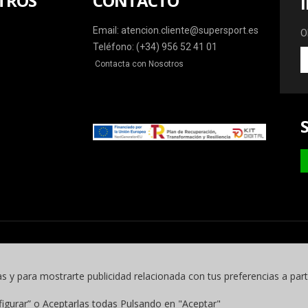
TROS
CONTACTO
Email: atencion.cliente@supersport.es
O
Teléfono: (+34) 956 52 41 01
O
Contacta con Nosotros
la
ú
o
y
m
as y para mostrarte publicidad relacionada con tus preferencias a part
figurar” o Aceptarlas todas Pulsando en "Aceptar"