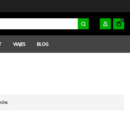
0
MI CUENTA
T
VIAJES
BLOG
IÓN.