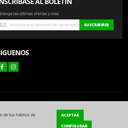
INSCRÍBASE AL BOLETÍN
btenga las últimas ofertas y más
btenga
SUSCRIBIRSE
s
ltimas
fertas
SIGUENOS
ás
facebook
instagram
ir de tus hábitos de
ACEPTAR
CONFIGURAR