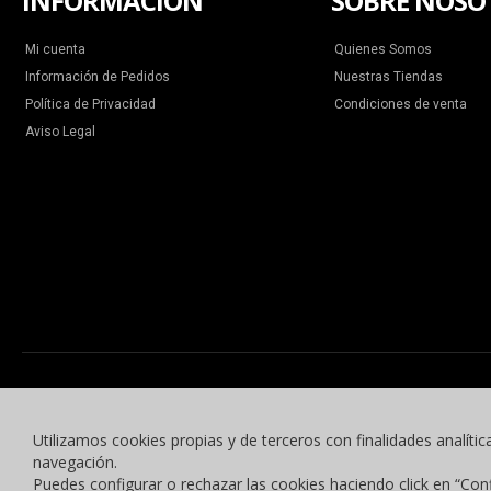
INFORMACIÓN
SOBRE NOSO
Mi cuenta
Quienes Somos
Información de Pedidos
Nuestras Tiendas
Política de Privacidad
Condiciones de venta
Aviso Legal
Utilizamos cookies propias y de terceros con finalidades analític
navegación.
Puedes configurar o rechazar las cookies haciendo click en “Con
© 2015 -2023 Benyben Ropa Deportiva. Todos los derechos reservados.