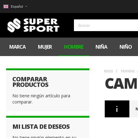
Español
MARCA
MUJER
HOMBRE
NIÑA
NIÑO
Inicio
Hombre
CAM
COMPARAR
PRODUCTOS
No tiene ningún artículo para
comparar.
N
MI LISTA DE DESEOS
No tiene ningún elemento en su