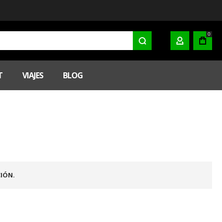
0
MI CUENTA
T
VIAJES
BLOG
IÓN.