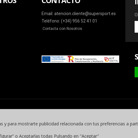
TROS
CONTACTO
Email: atencion.cliente@supersport.es
O
Teléfono: (+34) 956 52 41 01
O
Contacta con Nosotros
la
ú
o
y
m
as y para mostrarte publicidad relacionada con tus preferencias a part
figurar” o Aceptarlas todas Pulsando en "Aceptar"