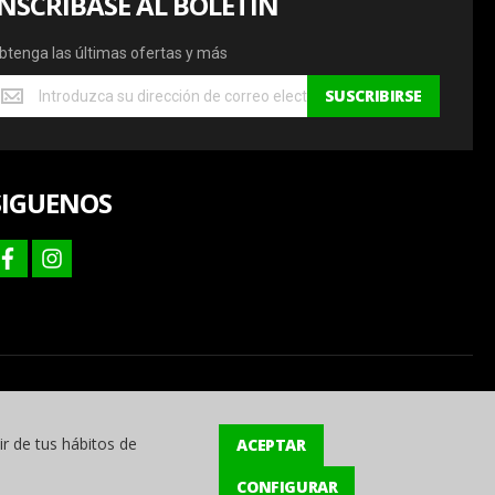
INSCRÍBASE AL BOLETÍN
btenga las últimas ofertas y más
btenga
SUSCRIBIRSE
s
ltimas
fertas
SIGUENOS
ás
facebook
instagram
ir de tus hábitos de
ACEPTAR
CONFIGURAR