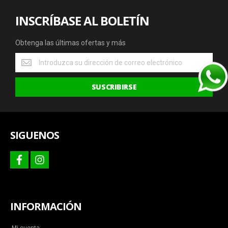
INSCRÍBASE AL BOLETÍN
Obtenga las últimas ofertas y más
Obtenga
las
últimas
SUSCRIBIRSE
ofertas
y
más
SIGUENOS
facebook
instagram
INFORMACIÓN