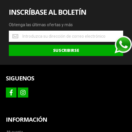
INSCRÍBASE AL BOLETÍN
Obtenga las últimas ofertas y más
Obtenga
las
últimas
SUSCRIBIRSE
ofertas
y
más
SIGUENOS
facebook
instagram
INFORMACIÓN