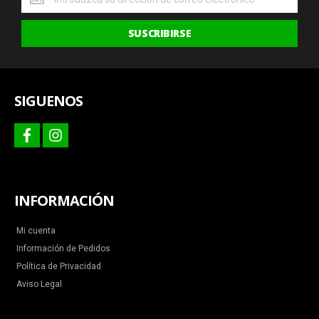
las
últimas
SUSCRIBIRSE
ofertas
y
más
SIGUENOS
facebook
instagram
INFORMACIÓN
Mi cuenta
Información de Pedidos
Política de Privacidad
Aviso Legal