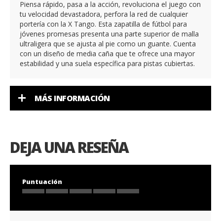
Piensa rápido, pasa a la acción, revoluciona el juego con
tu velocidad devastadora, perfora la red de cualquier
portería con la X Tango. Esta zapatilla de fútbol para
jóvenes promesas presenta una parte superior de malla
ultraligera que se ajusta al pie como un guante. Cuenta
con un diseño de media caña que te ofrece una mayor
estabilidad y una suela específica para pistas cubiertas.
MÁS INFORMACIÓN
DEJA UNA RESEÑA
Puntuación
1
2
3
4
5
star
stars
stars
stars
stars