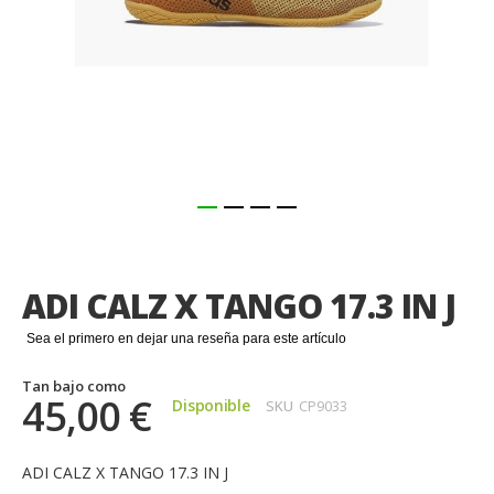
Saltar
al
comienzo
ADI CALZ X TANGO 17.3 IN J
de
la
Sea el primero en dejar una reseña para este artículo
galería
de
Tan bajo como
imágenes
45,00 €
Disponible
SKU
CP9033
ADI CALZ X TANGO 17.3 IN J