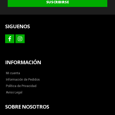
SUSCRIBIRSE
ofertas
y
más
SIGUENOS
facebook
instagram
INFORMACIÓN
Mi cuenta
Información de Pedidos
Política de Privacidad
Aviso Legal
SOBRE NOSOTROS