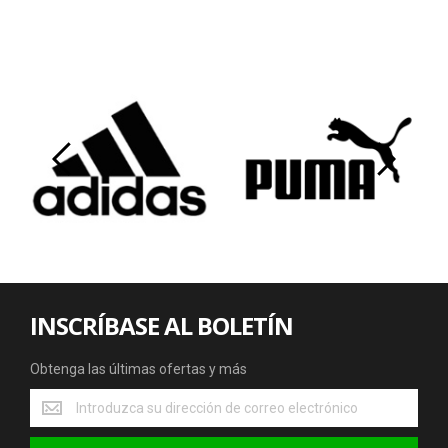
‹
›
INSCRÍBASE AL BOLETÍN
Obtenga las últimas ofertas y más
Obtenga
las
últimas