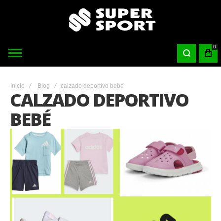
0
Inicio
Blog
calzado deportivo bebé
CALZADO DEPORTIVO
BEBÉ