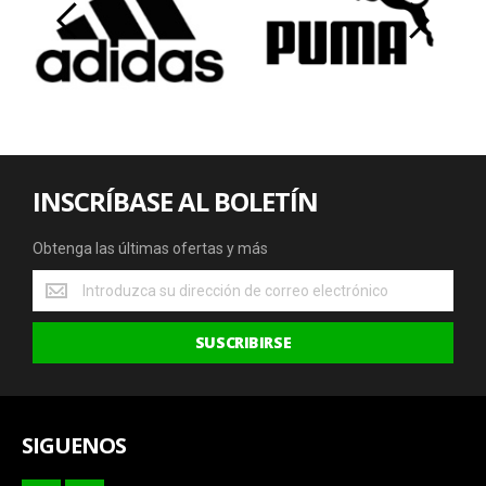
‹
›
INSCRÍBASE AL BOLETÍN
Obtenga las últimas ofertas y más
Obtenga
las
últimas
SUSCRIBIRSE
ofertas
y
más
SIGUENOS