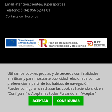
Email: atencion.cliente@supersport.es
Teléfono: (+34) 956 52 41 01
Contacta con Nosotros
Utilizamos cookies propias y de terceros con finalidades
analíticas y para mostrarte publicidad relacionada con tus
preferencias a partir de tus hábitos de navegación.
Puedes configurar o rechazar las cookies haciendo click en
© 2015 -2023 Benyben Ropa Deportiva. Todos los derechos reservados.
“Configurar” o Aceptarlas todas Pulsando en "Aceptar"
ACEPTAR
CONFIGURAR