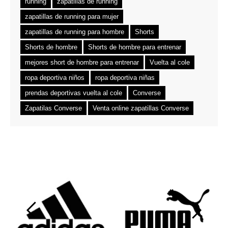
running
zapatillas de running
zapatillas de running para mujer
zapatillas de running para hombre
Shorts
Shorts de hombre
Shorts de hombre para entrenar
mejores short de hombre para entrenar
Vuelta al cole
ropa deportiva niños
ropa deportiva niñas
prendas deportivas vuelta al cole
Converse
Zapatilas Converse
Venta online zapatillas Converse
‹
›