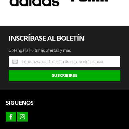
INSCRÍBASE AL BOLETÍN
Obtenga las últimas ofertas y más
Obtenga
las
últimas
SUSCRIBIRSE
ofertas
y
más
SIGUENOS
facebook
instagram