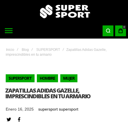
0
Inicio
Blog
SUPERSPORT
Zapatillas Adidas Gazelle,
imprescindibles en tu armario
SUPERSPORT
HOMBRE
MUJER
ZAPATILLAS ADIDAS GAZELLE,
IMPRESCINDIBLES EN TU ARMARIO
Enero 16, 2025
supersport supersport