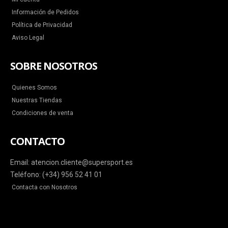
Información de Pedidos
Política de Privacidad
Aviso Legal
SOBRE NOSOTROS
Quienes Somos
Nuestras Tiendas
Condiciones de venta
CONTACTO
Email: atencion.cliente@supersport.es
Teléfono: (+34) 956 52 41 01
Contacta con Nosotros