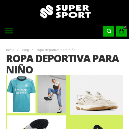
0
Inicio
Blog
Ropa deportiva para niño
ROPA DEPORTIVA PARA
NIÑO