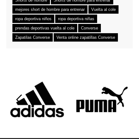
Shorts de hombre
Shorts de hombre para entrenar
mejores short de hombre para entrenar
Vuelta al cole
ropa deportiva niños
ropa deportiva niñas
prendas deportivas vuelta al cole
Converse
Zapatilas Converse
Venta online zapatillas Converse
‹
›