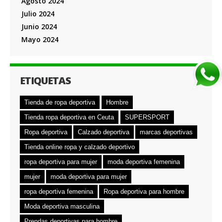
Agosto 2024
Julio 2024
Junio 2024
Mayo 2024
ETIQUETAS
Tienda de ropa deportiva
Hombre
Tienda ropa deportiva en Ceuta
SUPERSPORT
Ropa deportiva
Calzado deportiva
marcas deportivas
Tienda online ropa y calzado deportivo
ropa deportiva para mujer
moda deportiva femenina
mujer
moda deportiva para mujer
ropa deportiva femenina
Ropa deportiva para hombre
Moda deportiva masculina
Prendas deportivas para hombre