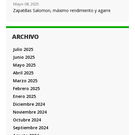
Mayo 08, 2025
Zapatillas Salomon, máximo rendimiento y agarre
ARCHIVO
Julio 2025
Junio 2025
Mayo 2025
Abril 2025
Marzo 2025
Febrero 2025
Enero 2025
Diciembre 2024
Noviembre 2024
Octubre 2024
Septiembre 2024