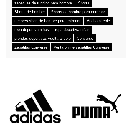
zapatillas de running para hombre
Shorts
Shorts de hombre
Shorts de hombre para entrenar
mejores short de hombre para entrenar
Vuelta al cole
ropa deportiva niños
ropa deportiva niñas
prendas deportivas vuelta al cole
Converse
Zapatilas Converse
Venta online zapatillas Converse
‹
›