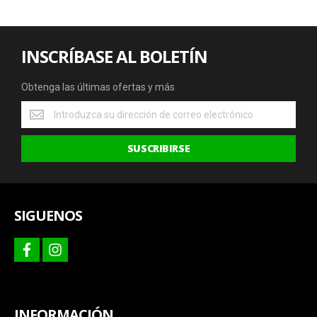
INSCRÍBASE AL BOLETÍN
Obtenga las últimas ofertas y más
Obtenga
las
últimas
SUSCRIBIRSE
ofertas
y
más
SIGUENOS
facebook
instagram
INFORMACIÓN