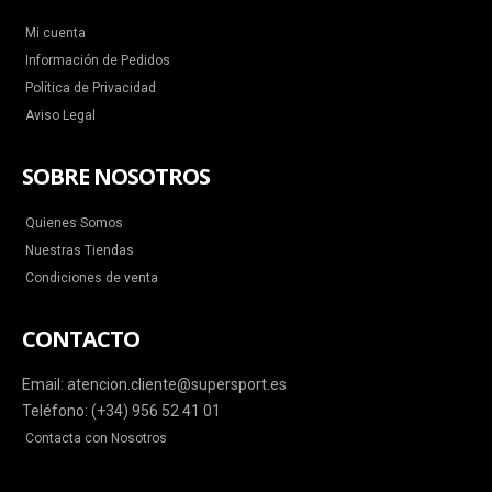
Mi cuenta
Información de Pedidos
Política de Privacidad
Aviso Legal
SOBRE NOSOTROS
Quienes Somos
Nuestras Tiendas
Condiciones de venta
CONTACTO
Email: atencion.cliente@supersport.es
Teléfono: (+34) 956 52 41 01
Contacta con Nosotros