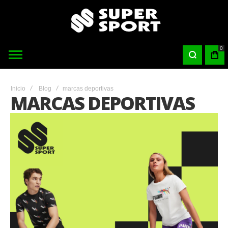
0
Inicio
Blog
marcas deportivas
MARCAS DEPORTIVAS