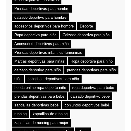
Prendas deportivas para hombre
calzado deportivo para hombre
accesorios deportivos para hombre
Deporte
Ropa deportiva para niña
Calzado deportiva para niña
Accesorios deportivos para niña
Prendas deportivas infantiles femeninas
Marcas deportivas para niñas
Ropa deportiva para niño
calzado deportivo para niño
prendas deportivas para niño
niño
zapatillas deportivas para niño
tienda online ropa deporte niño
ropa deportiva para bebé
prendas deportivas para bebé
calzado deportivo bebé
sandalias deportivas bebé
conjuntos deportivos bebé
running
zapatillas de running
zapatillas de running para mujer