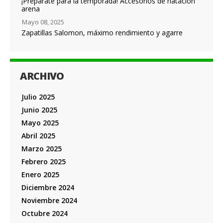
¡Prepárate para la temporada! Accesorios de natación
arena
Mayo 08, 2025
Zapatillas Salomon, máximo rendimiento y agarre
ARCHIVO
Julio 2025
Junio 2025
Mayo 2025
Abril 2025
Marzo 2025
Febrero 2025
Enero 2025
Diciembre 2024
Noviembre 2024
Octubre 2024