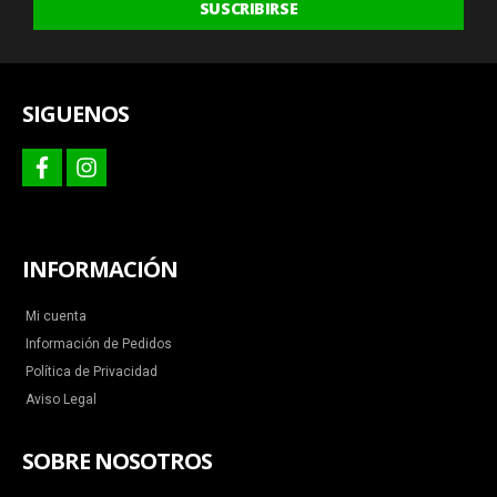
SUSCRIBIRSE
ofertas
y
más
SIGUENOS
facebook
instagram
INFORMACIÓN
Mi cuenta
Información de Pedidos
Política de Privacidad
Aviso Legal
SOBRE NOSOTROS