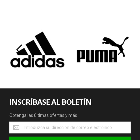
‹
›
INSCRÍBASE AL BOLETÍN
Obtenga las últimas ofertas y más
Obtenga
las
últimas