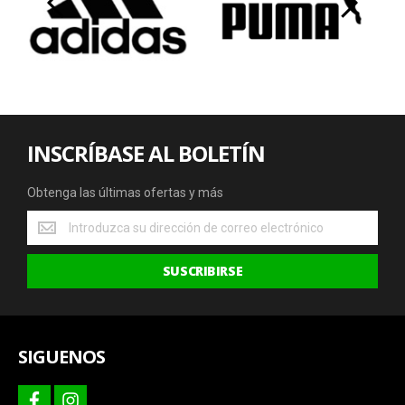
‹
›
INSCRÍBASE AL BOLETÍN
Obtenga las últimas ofertas y más
Obtenga
las
últimas
SUSCRIBIRSE
ofertas
y
más
SIGUENOS