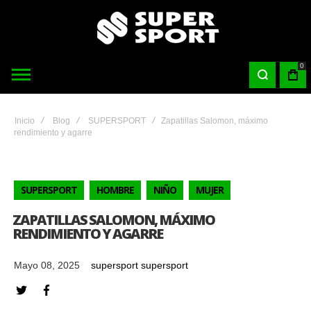
0
Inicio
Blog
SUPERSPORT
Zapatillas Salomon, máximo
rendimiento y agarre
SUPERSPORT
HOMBRE
NIÑO
MUJER
ZAPATILLAS SALOMON, MÁXIMO
RENDIMIENTO Y AGARRE
Mayo 08, 2025
supersport supersport