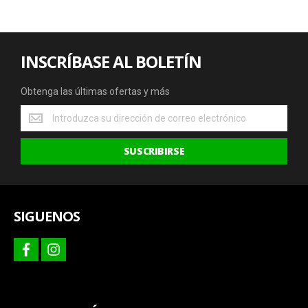
INSCRÍBASE AL BOLETÍN
Obtenga las últimas ofertas y más
Obtenga
las
últimas
SUSCRIBIRSE
ofertas
y
más
SIGUENOS
facebook
instagram