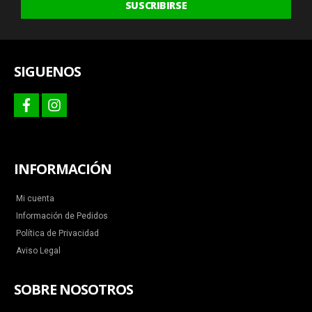
SUSCRIBIRSE
ofertas
y
más
SIGUENOS
facebook
instagram
INFORMACIÓN
Mi cuenta
Información de Pedidos
Política de Privacidad
Aviso Legal
SOBRE NOSOTROS