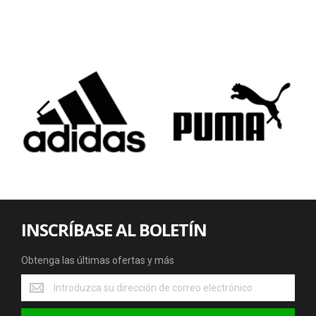
‹
›
INSCRÍBASE AL BOLETÍN
Obtenga las últimas ofertas y más
Obtenga
las
últimas