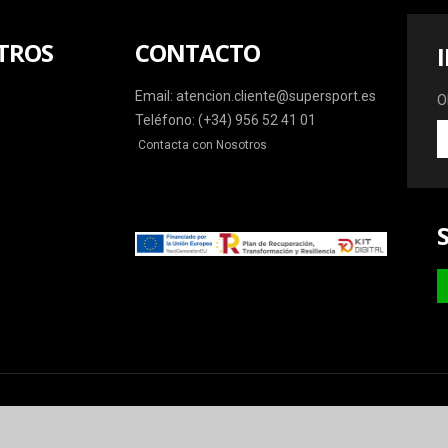
TROS
CONTACTO
Email: atencion.cliente@supersport.es
O
Teléfono: (+34) 956 52 41 01
O
Contacta con Nosotros
la
ú
o
y
m