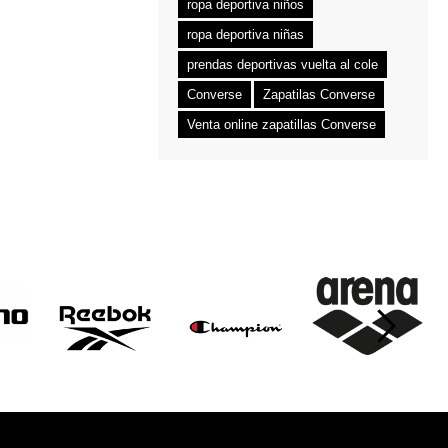
ropa deportiva niños
ropa deportiva niñas
prendas deportivas vuelta al cole
Converse
Zapatilas Converse
Venta online zapatillas Converse
›