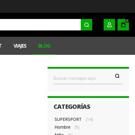
0
MI CUENTA
T
VIAJES
BLOG
CATEGORÍAS
SUPERSPORT
(14)
Hombre
(9)
Niño
(6)