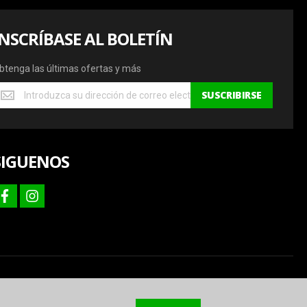
INSCRÍBASE AL BOLETÍN
btenga las últimas ofertas y más
btenga
SUSCRIBIRSE
s
ltimas
fertas
SIGUENOS
ás
facebook
instagram