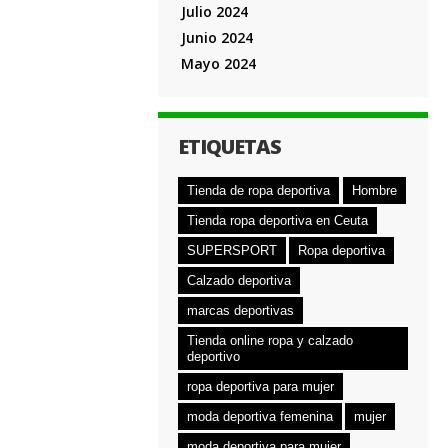
Julio 2024
Junio 2024
Mayo 2024
ETIQUETAS
Tienda de ropa deportiva
Hombre
Tienda ropa deportiva en Ceuta
SUPERSPORT
Ropa deportiva
Calzado deportiva
marcas deportivas
Tienda online ropa y calzado
deportivo
ropa deportiva para mujer
moda deportiva femenina
mujer
moda deportiva para mujer