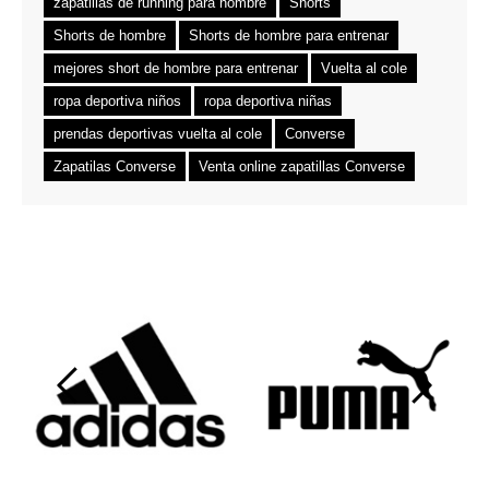
zapatillas de running para hombre
Shorts
Shorts de hombre
Shorts de hombre para entrenar
mejores short de hombre para entrenar
Vuelta al cole
ropa deportiva niños
ropa deportiva niñas
prendas deportivas vuelta al cole
Converse
Zapatilas Converse
Venta online zapatillas Converse
‹
›