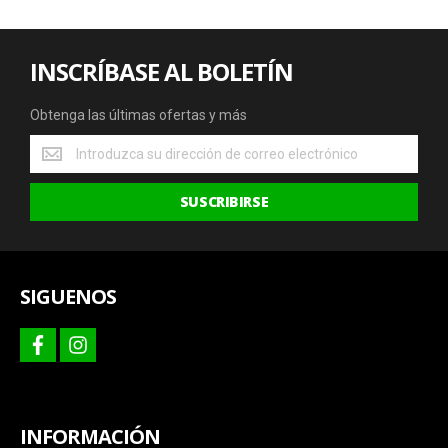
INSCRÍBASE AL BOLETÍN
Obtenga las últimas ofertas y más
Obtenga
las
últimas
SUSCRIBIRSE
ofertas
y
más
SIGUENOS
facebook
instagram
INFORMACIÓN