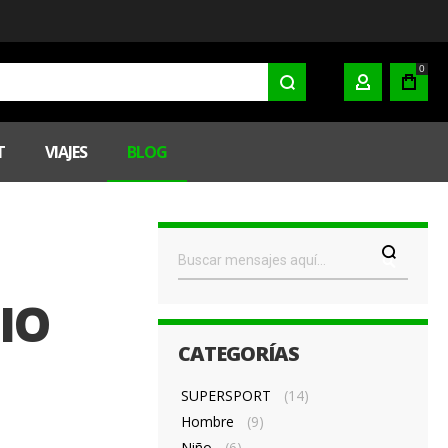
0
MI CUENTA
T
VIAJES
BLOG
IO
CATEGORÍAS
SUPERSPORT
(14)
Hombre
(9)
Niño
(6)