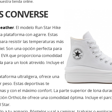
uestra tienda online.
S CONVERSE
Leather
. El modelo Run Star Hike
iva plataforma con agarre. Estas
ara resistir las temperaturas más
el. Son una opción perfecta para
de EVA que proporciona comodidad
a para un look atrevido. Incluye el
ataforma ultraligera, ofrece una
r peso. Estas deportivas te
as y con el máximo confort. La parte superior de lona durad
ación OrthoLite ofrece una comodidad óptima. Incluye el par
 Star.
ilo a tu armario. Póntelos y sal a caminar, trabajar o explor