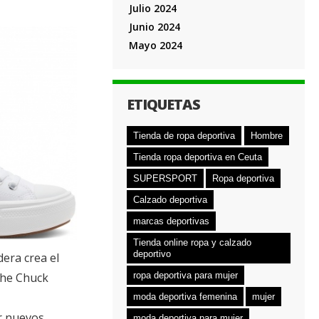
Julio 2024
Junio 2024
Mayo 2024
ETIQUETAS
Tienda de ropa deportiva
Hombre
Tienda ropa deportiva en Ceuta
SUPERSPORT
Ropa deportiva
Calzado deportiva
marcas deportivas
Tienda online ropa y calzado
deportivo
era crea el
che Chuck
ropa deportiva para mujer
moda deportiva femenina
mujer
ar nuevos
moda deportiva para mujer