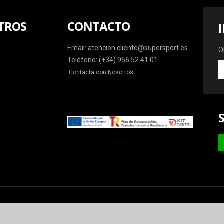
TROS
CONTACTO
Email: atencion.cliente@supersport.es
O
Teléfono: (+34) 956 52 41 01
O
Contacta con Nosotros
la
ú
o
y
m