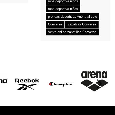
ropa deportiva niños
ropa deportiva niñas
prendas deportivas vuelta al cole
Converse
Zapatilas Converse
Venta online zapatillas Converse
›