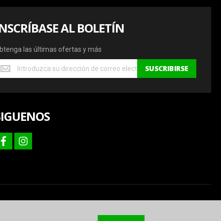
INSCRÍBASE AL BOLETÍN
btenga las últimas ofertas y más
btenga
SUSCRIBIRSE
s
ltimas
fertas
SIGUENOS
ás
facebook
instagram