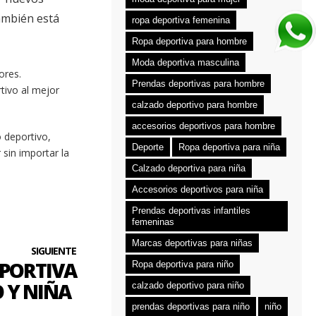
también está
ropa deportiva femenina
Ropa deportiva para hombre
Moda deportiva masculina
ores.
Prendas deportivas para hombre
tivo al mejor
calzado deportivo para hombre
accesorios deportivos para hombre
 deportivo,
Deporte
Ropa deportiva para niña
sin importar la
Calzado deportiva para niña
Accesorios deportivos para niña
Prendas deportivas infantiles
femeninas
Marcas deportivas para niñas
SIGUIENTE
EPORTIVA
Ropa deportiva para niño
 Y NIÑA
calzado deportivo para niño
prendas deportivas para niño
niño