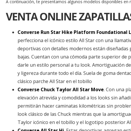
A continuación, te presentamos algunos modelos disponibles en n
VENTA ONLINE ZAPATILLA
Converse Run Star Hike Platform Foundational 
perfecciona el icónico estilo All Star con una llamat
deportivas con detalles modernos están diseñadas p
bajas. Cuentan con una cómoda parte superior de pi
darle un estilo personal a tu look. Amortiguación 
y ligereza durante todo el día. Suela de goma dentad
clásico parche All Star en el tobillo
Converse Chuck Taylor All Star Move
. Con una pl
elevación atrevida y comodidad a los looks sin añadi
permitirán hacer caminatas kilométricas sin problem
look clásico de las Chuck mientras que la amortigu
Taylor icónico en el tobillo y el logotipo posterior All
Converse All Star Hi
. Estas deportivas agregan est