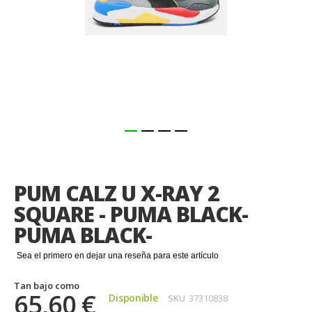
Saltar
al
comienzo
PUM CALZ U X-RAY 2
de
la
SQUARE - PUMA BLACK-
galería
PUMA BLACK-
de
imágenes
Sea el primero en dejar una reseña para este artículo
Tan bajo como
65,60 €
Disponible
SKU
37310838