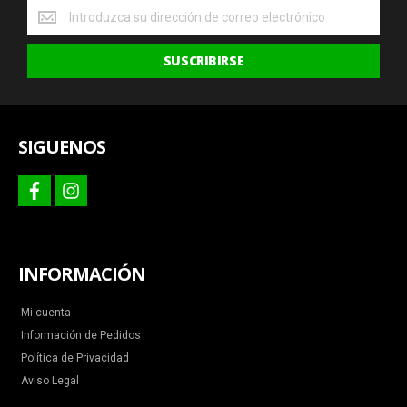
Obtenga
las
últimas
SUSCRIBIRSE
ofertas
y
más
SIGUENOS
facebook
instagram
INFORMACIÓN
Mi cuenta
Información de Pedidos
Política de Privacidad
Aviso Legal