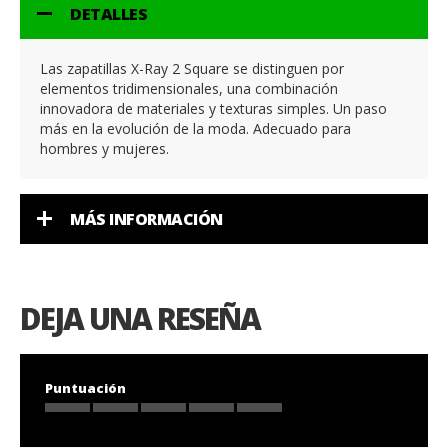
DETALLES
Las zapatillas X-Ray 2 Square se distinguen por
elementos tridimensionales, una combinación
innovadora de materiales y texturas simples. Un paso
más en la evolución de la moda. Adecuado para
hombres y mujeres.
MÁS INFORMACIÓN
DEJA UNA RESEÑA
Puntuación
1
2
3
4
5
star
stars
stars
stars
stars