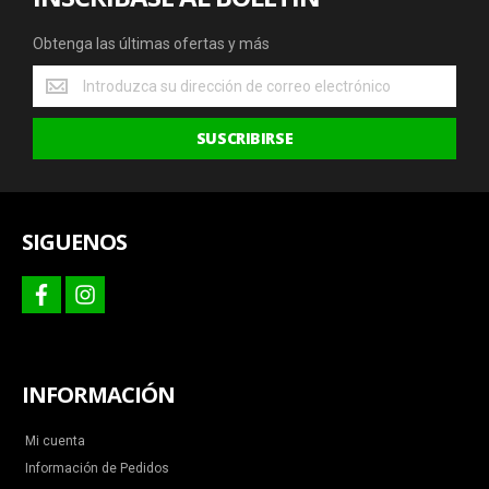
Obtenga las últimas ofertas y más
Obtenga
las
últimas
SUSCRIBIRSE
ofertas
y
más
SIGUENOS
facebook
instagram
INFORMACIÓN
Mi cuenta
Información de Pedidos