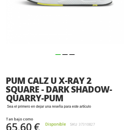
Saltar
al
comienzo
PUM CALZ U X-RAY 2
de
la
SQUARE - DARK SHADOW-
galería
QUARRY-PUM
de
imágenes
Sea el primero en dejar una reseña para este artículo
Tan bajo como
65,60 €
Disponible
SKU
37310827