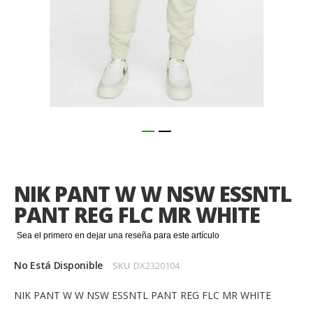
Saltar
al
comienzo
NIK PANT W W NSW ESSNTL
de
la
PANT REG FLC MR WHITE
galería
de
Sea el primero en dejar una reseña para este artículo
imágenes
No Está Disponible
SKU
DX2320104
NIK PANT W W NSW ESSNTL PANT REG FLC MR WHITE