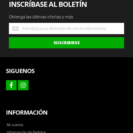
INSCRÍBASE AL BOLETÍN
Obtenga las últimas ofertas y más
Obtenga
las
últimas
SUSCRIBIRSE
ofertas
y
más
SIGUENOS
facebook
instagram
INFORMACIÓN
Mi cuenta
Información de Pedidos