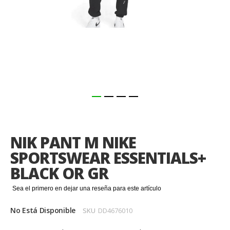
Saltar
al
comienzo
NIK PANT M NIKE
de
la
SPORTSWEAR ESSENTIALS+
galería
BLACK OR GR
de
imágenes
Sea el primero en dejar una reseña para este artículo
No Está Disponible
SKU
DD4676010