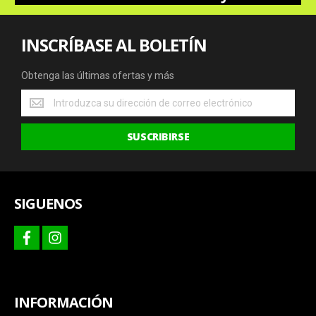
INSCRÍBASE AL BOLETÍN
Obtenga las últimas ofertas y más
Obtenga
las
últimas
SUSCRIBIRSE
ofertas
y
más
SIGUENOS
facebook
instagram
INFORMACIÓN