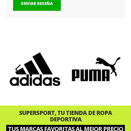
ENVIAR RESEÑA
‹
›
SUPERSPORT, TU TIENDA DE ROPA
DEPORTIVA
TUS MARCAS FAVORITAS AL MEJOR PRECIO