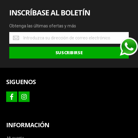
INSCRÍBASE AL BOLETÍN
Obtenga las últimas ofertas y más
Obtenga
las
últimas
SUSCRIBIRSE
ofertas
y
más
SIGUENOS
facebook
instagram
INFORMACIÓN