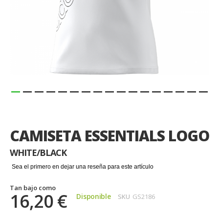
Saltar
al
comienzo
CAMISETA ESSENTIALS LOGO
de
la
WHITE/BLACK
galería
de
Sea el primero en dejar una reseña para este artículo
imágenes
Tan bajo como
16,20 €
Disponible
SKU
GS2186