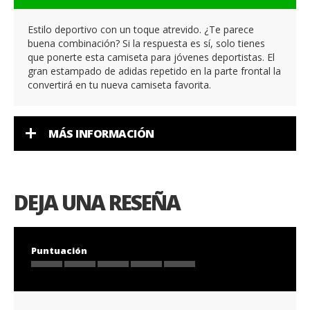
Estilo deportivo con un toque atrevido. ¿Te parece
buena combinación? Si la respuesta es sí, solo tienes
que ponerte esta camiseta para jóvenes deportistas. El
gran estampado de adidas repetido en la parte frontal la
convertirá en tu nueva camiseta favorita.
MÁS INFORMACIÓN
DEJA UNA RESEÑA
Puntuación
1
2
3
4
5
star
stars
stars
stars
stars