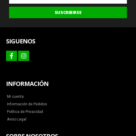
las
últimas
SUSCRIBIRSE
ofertas
y
más
SIGUENOS
facebook
instagram
INFORMACIÓN
Mi cuenta
Información de Pedidos
Política de Privacidad
Aviso Legal