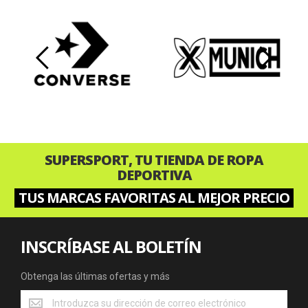
‹
›
SUPERSPORT, TU TIENDA DE ROPA
DEPORTIVA
TUS MARCAS FAVORITAS AL MEJOR PRECIO
INSCRÍBASE AL BOLETÍN
Obtenga las últimas ofertas y más
Obtenga