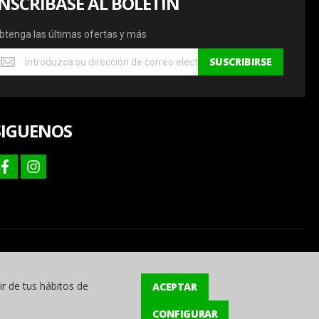
INSCRÍBASE AL BOLETÍN
btenga las últimas ofertas y más
btenga
SUSCRIBIRSE
s
ltimas
fertas
SIGUENOS
ás
facebook
instagram
ir de tus hábitos de
ACEPTAR
CONFIGURAR