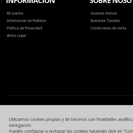
INFORMACIÓN
SOBRE NOSO
Mi cuenta
Quienes Somos
Información de Pedidos
Nuestras Tiendas
Política de Privacidad
Condiciones de venta
Aviso Legal
Utilizamos cookies propias y de terceros con finalidades analític
navegación.
Puedes configurar o rechazar las cookies haciendo click en “Con
© 2015 -2023 Benyben Ropa Deportiva. Todos los derechos reservados.