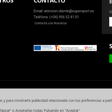
TROS
CONTACTO
Email: atencion.cliente@supersport.es
O
Teléfono: (+34) 956 52 41 01
O
Contacta con Nosotros
la
ú
o
y
m
as y para mostrarte publicidad relacionada con tus preferencias a part
figurar” o Aceptarlas todas Pulsando en "Aceptar"