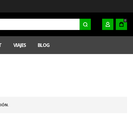
0
MI CUENTA
T
VIAJES
BLOG
IÓN.