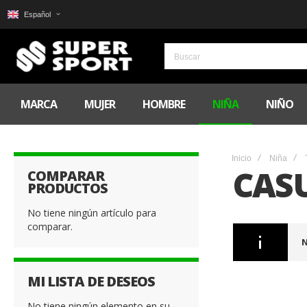
Español
MARCA
MUJER
HOMBRE
NIÑA
NIÑO
Inicio
Niña
CAS
COMPARAR
PRODUCTOS
No tiene ningún artículo para
comparar.
N
MI LISTA DE DESEOS
No tiene ningún elemento en su