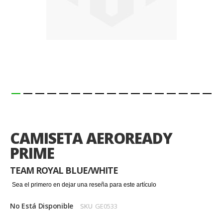
Saltar
al
comienzo
CAMISETA AEROREADY
de
la
PRIME
galería
de
TEAM ROYAL BLUE/WHITE
imágenes
Sea el primero en dejar una reseña para este artículo
No Está Disponible
SKU
GE0533