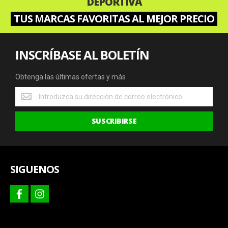
DEPORTIVA
TUS MARCAS FAVORITAS AL MEJOR PRECIO
INSCRÍBASE AL BOLETÍN
Obtenga las últimas ofertas y más
Obtenga
las
últimas
SUSCRIBIRSE
ofertas
y
más
SIGUENOS
facebook
instagram