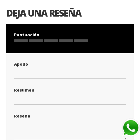
DEJA UNA RESEÑA
Puntuación
1
2
3
4
5
star
stars
stars
stars
stars
Apodo
Resumen
Reseña